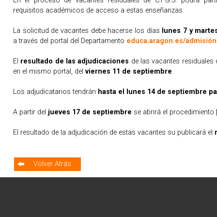
En el proceso de vacantes residuales de C.F.G.S. podrá part
requisitos académicos de acceso a estas enseñanzas.
La solicitud de vacantes debe hacerse los días
lunes 7 y marte
a través del portal del Departamento
educa.aragon.es/admisión
El
resultado de las adjudicaciones
de las vacantes residuales 
en el mismo portal, del
viernes 11 de septiembre
.
Los adjudicatarios tendrán
hasta el lunes 14 de septiembre pa
A partir del
jueves 17 de septiembre
se abrirá el procedimiento
El resultado de la adjudicación de estas vacantes su publicará el
Volver Atrás